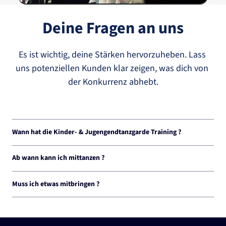
Deine Fragen an uns
Es 
ist 
wichtig, 
deine 
Stärken 
hervorzuheben. 
Lass 
uns 
potenziellen 
Kunden 
klar 
zeigen, 
was 
dich 
von 
der 
Konkurrenz 
abhebt.
Wann hat die Kinder- & Jugengendtanzgarde Training ? 
Die Kinder- & Jugendgarde hat donnerstags ab 17 Uhr Training. Das Training der 
Jugendgarde geht bis 20 Uhr

Ab wann kann ich mittanzen ?
Du hast Interesse ? Meld dich gerne bei uns.
Ab 4 Jahren kannst du bei uns mittanzen. Die Jugendgarde ist ab ca. 14 Jahren. 

Wir haben für jedes Alter die passende Gruppe. 
Muss ich etwas mitbringen ?
Zwingende Vorraussetzungen, dass du bei uns in der Kindertanzgarde 
anfangen kannst gibt es nicht. Eine gute Grundgelenkigkeit und Spaß am Tanz 
solltest du haben. 