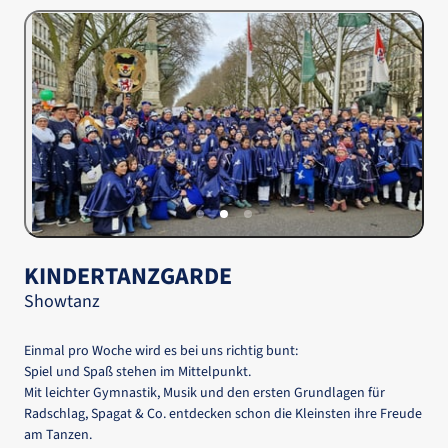
Slide 2 of 3
KINDERTANZGARDE 
Showtanz
Einmal 
pro 
Woche 
wird 
es 
bei 
uns 
richtig 
bunt: 
Spiel 
und 
Spaß 
stehen 
im 
Mittelpunkt.

Mit 
leichter 
Gymnastik, 
Musik 
und 
den 
ersten 
Grundlagen 
für 
Radschlag, 
Spagat 
& 
Co. 
entdecken 
schon 
die 
Kleinsten 
ihre 
Freude 
am 
Tanzen.
