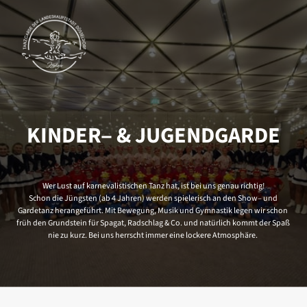
KINDER‒
& 
JUGENDGARDE
Wer 
Lust 
auf 
karnevalistischen 
Tanz 
hat, 
ist 
bei 
uns 
genau 
richtig!

Schon 
die 
Jüngsten 
(ab 
4 
Jahren) 
werden 
spielerisch 
an 
den 
Show‒
und 
Gardetanz 
herangeführt. 
Mit 
Bewegung, 
Musik 
und 
Gymnastik 
legen 
wir 
schon 
früh 
den 
Grundstein 
für 
Spagat, 
Radschlag 
& 
Co. 
und 
natürlich 
kommt 
der 
Spaß 
nie 
zu 
kurz. 
Bei 
uns 
herrscht 
immer 
eine 
lockere 
Atmosphäre. 