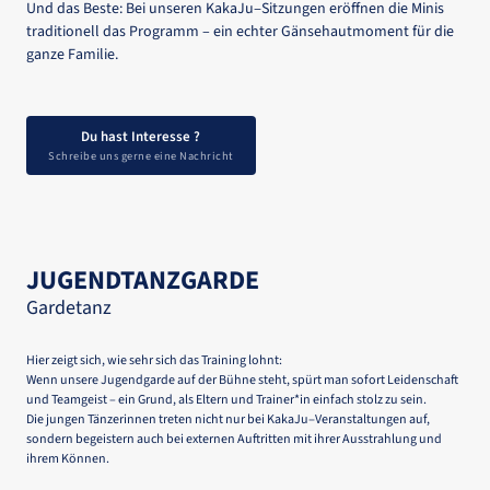
Und 
das 
Beste: 
Bei 
unseren 
KakaJu‒
Sitzungen 
eröffnen 
die 
Minis 
traditionell 
das 
Programm 
– 
ein 
echter 
Gänsehautmoment 
für 
die 
ganze 
Familie.
Du hast Interesse ?
Schreibe uns gerne eine Nachricht
JUGENDTANZGARDE
Gardetanz
Hier 
zeigt 
sich, 
wie 
sehr 
sich 
das 
Training 
lohnt:

Wenn 
unsere 
Jugendgarde 
auf 
der 
Bühne 
steht, 
spürt 
man 
sofort 
Leidenschaft 
und 
Teamgeist 
– 
ein 
Grund, 
als 
Eltern 
und 
Trainer*in 
einfach 
stolz 
zu 
sein.

Die 
jungen 
Tänzerinnen 
treten 
nicht 
nur 
bei 
KakaJu‒
Veranstaltungen 
auf, 
sondern 
begeistern 
auch 
bei 
externen 
Auftritten 
mit 
ihrer 
Ausstrahlung 
und 
ihrem 
Können.