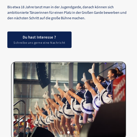
Bis 
etwa 
18 
Jahre 
tanzt 
man 
in 
der 
Jugendgarde, 
danach 
können 
sich 
ambitionierte 
Tänzerinnen 
für 
einen 
Platz 
in 
der 
Großen 
Garde 
bewerben 
und 
den 
nächsten 
Schritt 
auf 
die 
große 
Bühne 
machen.
Du hast Interesse ?
Schreibe uns gerne eine Nachricht
Slide 2 of 3